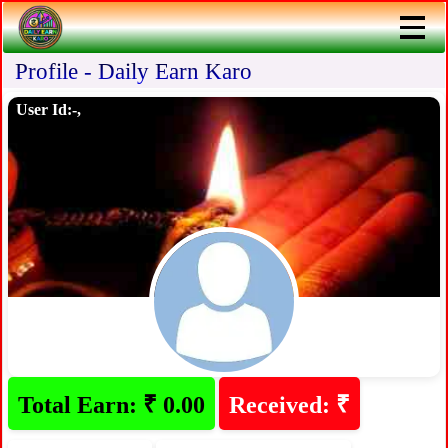
Profile - Daily Earn Karo
User Id:-,
Total Earn: ₹ 0.00
Received: ₹