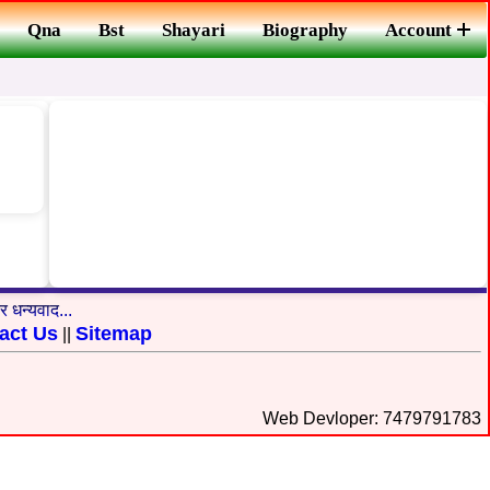
Qna
Bst
Shayari
Biography
Account
 धन्यवाद...
act Us
Sitemap
||
Web Devloper: 7479791783