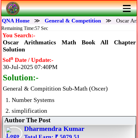
QNA Home
≫
General & Competition
≫
Oscar Ari
Remaining Time:57 Sec
You Search:-
Oscar Arithmatics Math Book All Chapter
Solution
n
Sol
Date / Update:-
30-Jul-2025 07:40PM
Solution:-
General & Compitition Sub-Math (Oscer)
Number Systems
simplification
Author The Post
Dharmendra Kumar
Total Earn: ₹ 5079.51